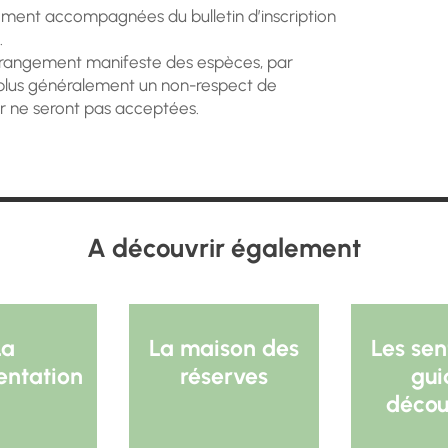
rement accompagnées du bulletin d’inscription
.
érangement manifeste des espèces, par
 plus généralement un non-respect de
ur ne seront pas acceptées.
A découvrir également
La
La maison des
Les sen
entation
réserves
gui
décou