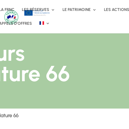
LA FRNC
LES RÉSERVES
LE PATRIMOINE
LES ACTION
APPELS D’OFFRES
urs
ture 66
Nature 66