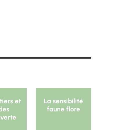
tiers et
La sensibilité
des
faune flore
verte