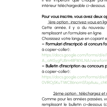
Il est impératif que chaque parti
intérieur téléchargeable ci-dessous.
Pour vous inscrire, vous avez deux op
1ère option : inscrivez-vous en li
Cette année, il y a du nouveau 
remplissant un formulaire en ligne.
Choisissez votre langue en copiant et 
– Formulari d’inscripció al concurs fo
à copier-coller) :
https://docs.google.com/forms/d
A_oM5ygFUBm48FWXLNA/viewform?
– Bulletin d’inscription au concours 
à copier-coller) :
https://docs.google.com/forms/d/
0VlROj5KuTIWCB6nomSfzpAuiu_chK
2ème option : téléchargez et 
Comme pour les années passées, vo
remplissant le bulletin ci-dessous 