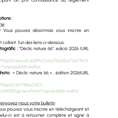
cipant ait pris connaissance du règlement
tions :
gne
! Vous pouvez désormais vous inscrire en
collant l’un des liens ci-dessous :
togràfic :
“Déclic nature 66”, edició 2026 (URL
/e/1FAIpQLSeuu2UzQPfJCz6oj7NsOEwToeTfh7z
usp=publish-editor
photo
: « Déclic nature 66 « , édition 2026(URL
e/1FAIpQLSfrT8NuGYE7-
vSMSRSg/viewform?usp=publish-editor
renvoyez-nous votre bulletin
us pouvez vous inscrire en téléchargeant et
(celui-ci est à retourner complété et signé à