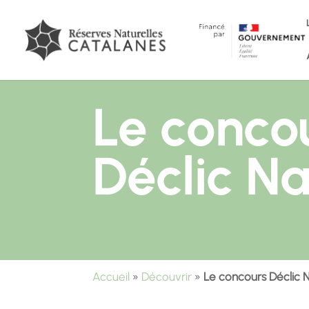
Le conco
Déclic Na
Accueil
»
Découvrir
»
Le concours Déclic 