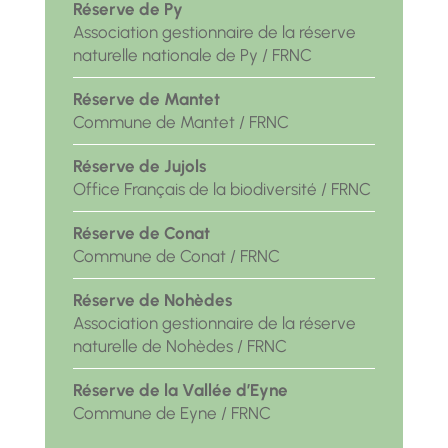
Réserve de Py
Association gestionnaire de la réserve
naturelle nationale de Py / FRNC
Réserve de Mantet
Commune de Mantet / FRNC
Réserve de Jujols
Office Français de la biodiversité / FRNC
Réserve de Conat
Commune de Conat / FRNC
Réserve de Nohèdes
Association gestionnaire de la réserve
naturelle de Nohèdes / FRNC
Réserve de la Vallée d’Eyne
Commune de Eyne / FRNC