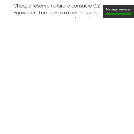
Chaque réserve naturelle consacre 0,2
Manage services
Équivalent Temps Plein à des dossiers
communs comme les grands prédateurs, la
police de la nature, ou les milieux humides. Les
multiples compétences des agents font de la
FRNC un organisme reconnu par ses
partenaires, notamment pour l’expertise
naturaliste et le développement d’outils fondés
sur des approches scientifiques.
La FRNC dispose de
plusieurs personnes
travaillant spécifiquement sur des missions
d’appui
: coordination scientifique, SIG,
comptabilité, coorpération transfrontalière,
éducation et sensibilisation à l’environnement.