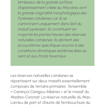
lambeaux de la grande surface
d’aplanissement créée au Miocène,
sont
la grande originalité morphologique des
Pyrénées catalanes car ils se
cantonnent
uniquement dans l’est du
massif pyrénéen. Ils constituent en
majorité les parties hautes
des réserves
naturelles catalanes.
Ils abritent des
écosystèmes spécifiques soumis à des
conditions climatiques extrêmes
liées au
vent et aux froids hivernaux.
Les réserves naturelles catalanes se
répartissent sur deux massifs essentiellement
composés de terrains primaires : l’ensemble
« Carança-Canigou-Albères » et le massif du
Madres-Coronat. La réserve naturelle du Mas-
Larrieu de part et d’autre de l’embouchure du