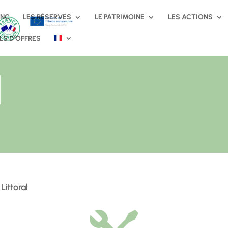
RNC
LES RÉSERVES
LE PATRIMOINE
LES ACTIONS
LS D’OFFRES
l
»
Littoral