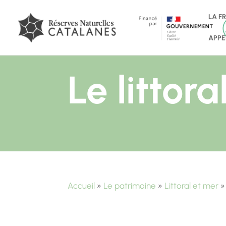
LA F
APPE
Le littora
Accueil
»
Le patrimoine
»
Littoral et mer