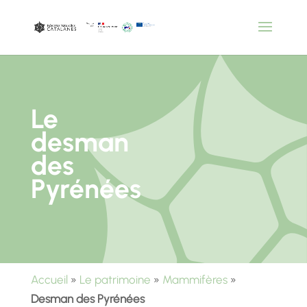
Le
desman
des
Pyrénées
Accueil
»
Le patrimoine
»
Mammifères
»
Desman des Pyrénées