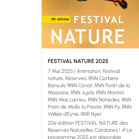
FESTIVAL NATURE 2025
7 Mai 2025
|
Animation
,
Festival
nature
,
Réserves
,
RNN Cerbère
Banyuls
,
RNN Conat
,
RNN Forêt de la
Massane
,
RNN Jujols
,
RNN Mantet
,
RNN Mas Larrieu
,
RNN Nohèdes
,
RNN
Prats de Mollo la Preste
,
RNN Py
,
RNN
Vallée d'Eyne
,
RNR Nyer
20e édition FESTIVAL NATURE des
Réserves Naturelles Catalanes ! 🎉Le
programme 2025 est disponible...