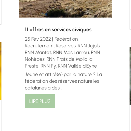
11 offres en services civiques
25 Fév 2022
|
Fédération
,
Recrutement
,
Réserves
,
RNN Jujols
,
RNN Mantet
,
RNN Mas Larrieu
,
RNN
Nohèdes
,
RNN Prats de Mollo la
Preste
,
RNN Py
,
RNN Vallée d'Eyne
Jeune et attiré(e) par la nature ? La
fédération des réserves naturelles
catalanes à des...
LIRE PLUS