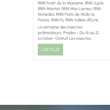
RNN Forêt de la Massane
,
RNN Jujols
,
RNN Mantet
,
RNN Mas Larrieu
,
RNN
Nohèdes
,
RNN Prats de Mollo la
Preste
,
RNN Py
,
RNN Vallée d'Eyne
La semaine des insectes
pollinisateurs Prades - Du 16 au 21
octobre- Gratuit Les insectes...
LIRE PLUS